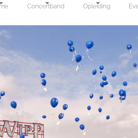
me
Concertband
Opleiding
Ev