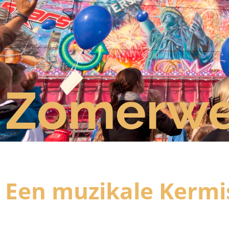
Zomerw
Een muzikale Kermi