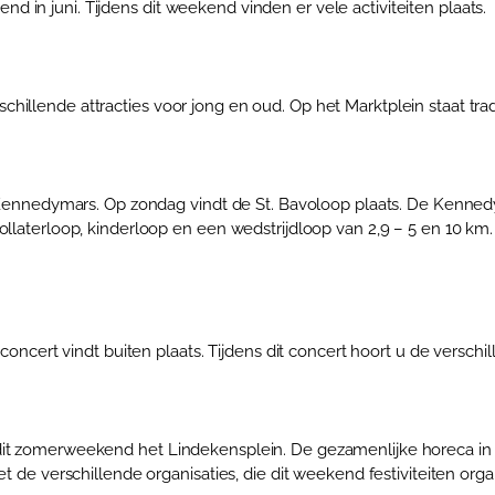
 in juni. Tijdens dit weekend vinden er vele activiteiten plaats.
chillende attracties voor jong en oud. Op het Marktplein staat t
de Kennedymars. Op zondag vindt de St. Bavoloop plaats. De Kenne
laterloop, kinderloop en een wedstrijdloop van 2,9 – 5 en 10 km. De
t concert vindt buiten plaats. Tijdens dit concert hoort u de versc
it zomerweekend het Lindekensplein. De gezamenlijke horeca in Rij
et de verschillende organisaties, die dit weekend festiviteiten orga