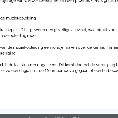
 bijdrage van €15,00). Deelname aan een proefles AMV is gratis. 
n de muziekopleiding:
tractiepark. Dit is gewoon een gezellige activiteit, waarbij het voo
n de opleiding mee.
n de muziekopleiding een rondje maken over de kermis. Immers S
reniging.
schilt de laatste jaren nogal eens. Dit komt doordat de vereniging h
en is er zo een dagje naar de Menmoerhoeve gegaan of een barbecu