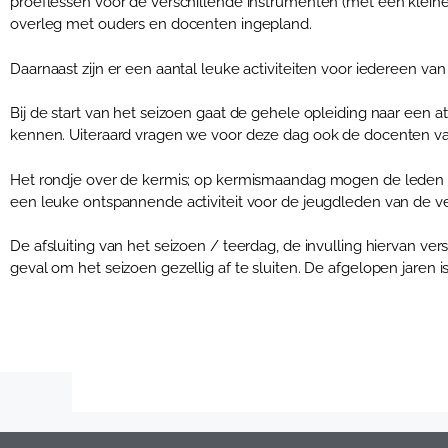
proeflessen voor de verschillende instrumenten (met een kleine
overleg met ouders en docenten ingepland.
Daarnaast zijn er een aantal leuke activiteiten voor iedereen va
Bij de start van het seizoen gaat de gehele opleiding naar een at
kennen. Uiteraard vragen we voor deze dag ook de docenten va
Het rondje over de kermis; op kermismaandag mogen de leden va
een leuke ontspannende activiteit voor de jeugdleden van de ve
De afsluiting van het seizoen / teerdag, de invulling hiervan ver
geval om het seizoen gezellig af te sluiten. De afgelopen jar