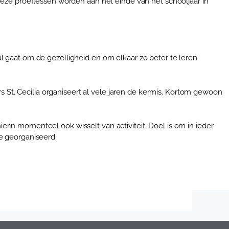
Deze proeflessen worden aan het einde van het schooljaar in
ral gaat om de gezelligheid en om elkaar zo beter te leren
t. Cecilia organiseert al vele jaren de kermis. Kortom gewoon
ierin momenteel ook wisselt van activiteit. Doel is om in ieder
e georganiseerd.