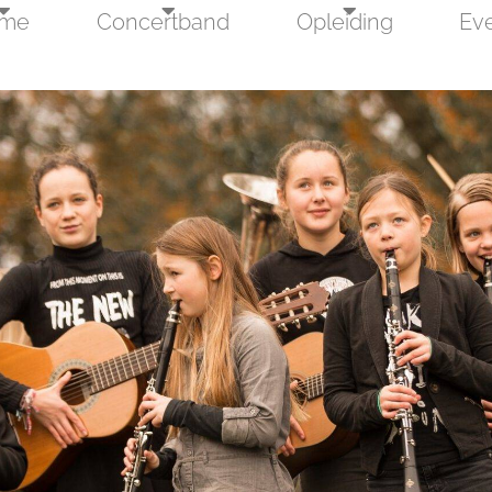
me
Concertband
Opleiding
Ev