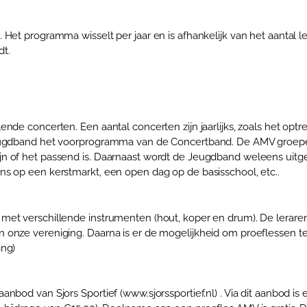
 Het programma wisselt per jaar en is afhankelijk van het aantal 
dt.
ende concerten. Een aantal concerten zijn jaarlijks, zoals het o
 jeugdband het voorprogramma van de Concertband. De AMV groep
ijn of het passend is. Daarnaast wordt de Jeugdband weleens uit
ns op een kerstmarkt, een open dag op de basisschool, etc..
 met verschillende instrumenten (hout, koper en drum). De lera
 onze vereniging. Daarna is er de mogelijkheid om proeflessen te
ing)
nbod van Sjors Sportief (www.sjorssportief.nl) . Via dit aanbod i