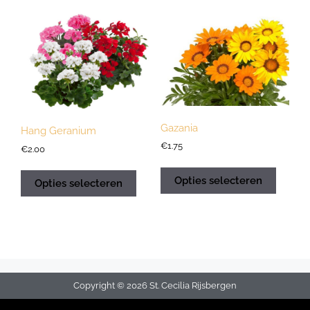
Gazania
Hang Geranium
€
1.75
€
2.00
Opties selecteren
Opties selecteren
Copyright © 2026 St. Cecilia Rijsbergen