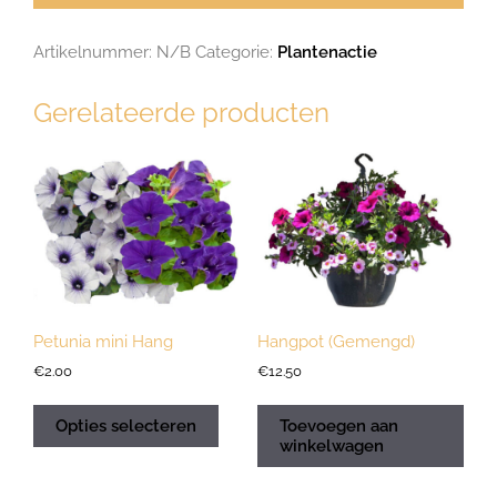
Artikelnummer:
N/B
Categorie:
Plantenactie
Gerelateerde producten
Petunia mini Hang
Hangpot (Gemengd)
€
2.00
€
12.50
Opties selecteren
Toevoegen aan
winkelwagen